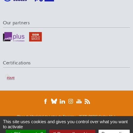
Our partners
Certifications
Place du Maréchal de Lattre de Tassigny - 75775 PARIS Cedex 16 |
Tél. : 01 44 05 44 05 | Fax : 01 44 05 49 49
This site uses cookies and gives you control over what you want
to activate
© 2016 Université Paris-Dauphine
DRM
ERMES
Finance
M&R
M-Lab