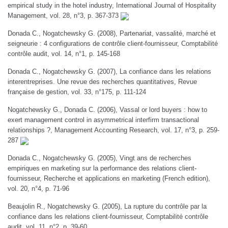
empirical study in the hotel industry, International Journal of Hospitality
Management, vol. 28, n°3, p. 367-373
Donada C., Nogatchewsky G. (2008), Partenariat, vassalité, marché et
seigneurie : 4 configurations de contrôle client-fournisseur, Comptabilité
contrôle audit, vol. 14, n°1, p. 145-168
Donada C., Nogatchewsky G. (2007), La confiance dans les relations
interentreprises. Une revue des recherches quantitatives, Revue
française de gestion, vol. 33, n°175, p. 111-124
Nogatchewsky G., Donada C. (2006), Vassal or lord buyers : how to
exert management control in asymmetrical interfirm transactional
relationships ?, Management Accounting Research, vol. 17, n°3, p. 259-
287
Donada C., Nogatchewsky G. (2005), Vingt ans de recherches
empiriques en marketing sur la performance des relations client-
fournisseur, Recherche et applications en marketing (French edition),
vol. 20, n°4, p. 71-96
Beaujolin R., Nogatchewsky G. (2005), La rupture du contrôle par la
confiance dans les relations client-fournisseur, Comptabilité contrôle
audit, vol. 11, n°2, p. 39-60