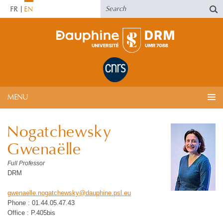
FR
EN
MENU
Nogatchewsky
Gwenaëlle
Full Professor
DRM
gwenaelle.nogatchewsky
@
dauphine.psl
.
eu
Phone : 01.44.05.47.43
Office : P.405bis