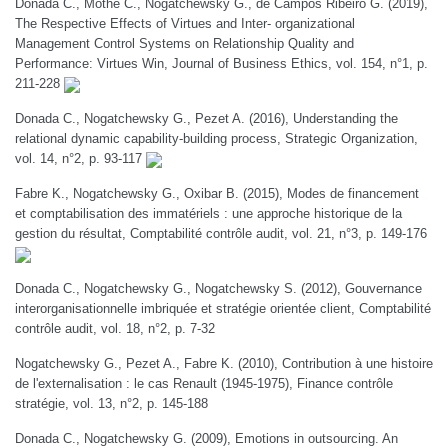
Donada C., Mothe C., Nogatchewsky G., de Campos Ribeiro G. (2019),
The Respective Effects of Virtues and Inter- organizational
Management Control Systems on Relationship Quality and
Performance: Virtues Win, Journal of Business Ethics, vol. 154, n°1, p.
211-228
Donada C., Nogatchewsky G., Pezet A. (2016), Understanding the
relational dynamic capability-building process, Strategic Organization,
vol. 14, n°2, p. 93-117
Fabre K., Nogatchewsky G., Oxibar B. (2015), Modes de financement
et comptabilisation des immatériels : une approche historique de la
gestion du résultat, Comptabilité contrôle audit, vol. 21, n°3, p. 149-176
Donada C., Nogatchewsky G., Nogatchewsky S. (2012), Gouvernance
interorganisationnelle imbriquée et stratégie orientée client, Comptabilité
contrôle audit, vol. 18, n°2, p. 7-32
Nogatchewsky G., Pezet A., Fabre K. (2010), Contribution à une histoire
de l'externalisation : le cas Renault (1945-1975), Finance contrôle
stratégie, vol. 13, n°2, p. 145-188
Donada C., Nogatchewsky G. (2009), Emotions in outsourcing. An