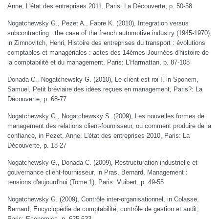
Anne, L'état des entreprises 2011, Paris: La Découverte, p. 50-58
Nogatchewsky G., Pezet A., Fabre K. (2010), Integration versus
subcontracting : the case of the french automotive industry (1945-1970),
in Zimnovitch, Henri, Histoire des entreprises du transport : évolutions
comptables et managériales : actes des 14èmes Journées d'histoire de
la comptabilité et du management, Paris: L'Harmattan, p. 87-108
Donada C., Nogatchewsky G. (2010), Le client est roi !, in Sponem,
Samuel, Petit bréviaire des idées reçues en management, Paris?: La
Découverte, p. 68-77
Nogatchewsky G., Nogatchewsky S. (2009), Les nouvelles formes de
management des relations client-fournisseur, ou comment produire de la
confiance, in Pezet, Anne, L'état des entreprises 2010, Paris: La
Découverte, p. 18-27
Nogatchewsky G., Donada C. (2009), Restructuration industrielle et
gouvernance client-fournisseur, in Pras, Bernard, Management :
tensions d'aujourd'hui (Tome 1), Paris: Vuibert, p. 49-55
Nogatchewsky G. (2009), Contrôle inter-organisationnel, in Colasse,
Bernard, Encyclopédie de comptabilité, contrôle de gestion et audit,
Paris: Economica, p. 625-633