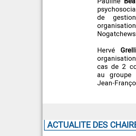
Pauline
Bea
psychosocia
de gestio
organisatio
Nogatchewsk
Hervé
Grell
organisation
cas de 2 co
au groupe 
Jean-Françoi
ACTUALITE DES CHAIR