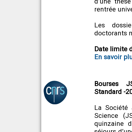
d’une thèse
rentrée univ
Les dossi
doctorants n
Date limite
En savoir pl
Bourses J
Standard -2
La Société 
Science (J
quinzaine d
séjours d’un