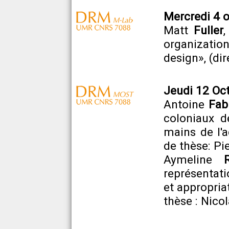
Mercredi 4 o
Matt
Fuller
organizatio
design», (di
Jeudi 12 Oct
Antoine
Fab
coloniaux d
mains de l'a
de thèse: Pi
Aymeline
représentati
et appropria
thèse : Nico