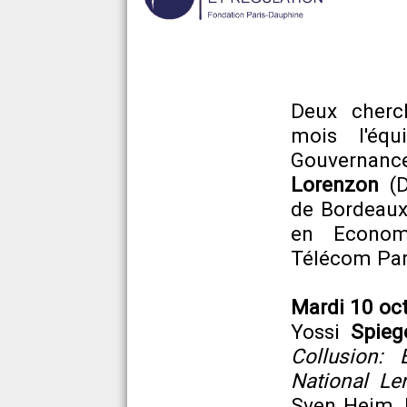
Deux cherch
mois l'éq
Gouvernance
Lorenzon
(D
de Bordeaux
en Economi
Télécom Par
Mardi 10 oct
Yossi
Spieg
Collusion: 
National Le
Sven Heim, K