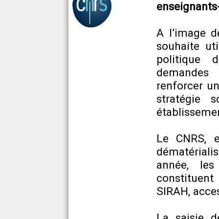
enseignants-
A l’image d
souhaite uti
politique d
demandes 
renforcer u
stratégie s
établisseme
Le CNRS, e
dématériali
année, les
constituent
SIRAH, acces
La saisie d