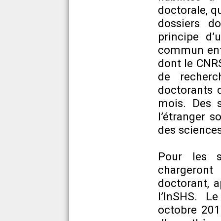
doctorale, q
dossiers do
principe d’
commun entr
dont le CNRS
de recherc
doctorants 
mois. Des s
l’étranger s
des sciences
Pour les s
chargeron
doctorant, a
l’InSHS. Le
octobre 2018