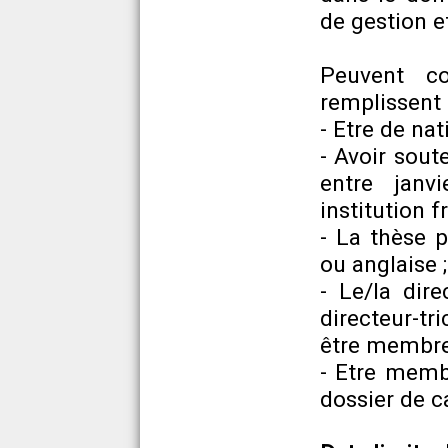
de gestion et
Peuvent co
remplissent 
- Etre de nat
- Avoir sout
entre janv
institution f
- La thèse p
ou anglaise ;
- Le/la dir
directeur-t
être membre 
- Etre memb
dossier de c