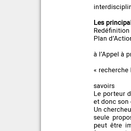
interdiscipli
Les principa
Redéfinitio
Plan d’Actio
- Une co
à l’Appel à 
- Inté
« recherche 
- La sup
savoirs
Le porteur d
et donc son 
Un chercheur
seule propos
peut être i