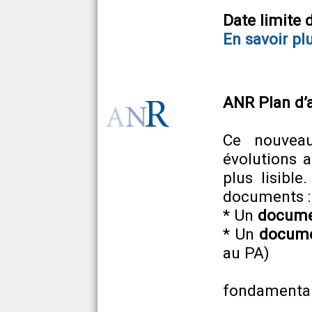
Date limite
En savoir pl
ANR Plan d’
Ce nouveau
évolutions a
plus lisibl
documents :
* Un
docume
* Un
docume
au PA)
- Identi
fondamenta
- Ident