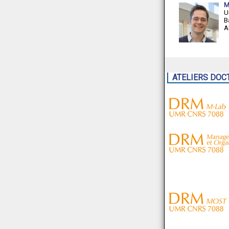
M
U
B
A
ATELIERS DOC