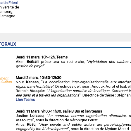
artin Friesl
niversité de
amberg,
llemagne
TORAUX
Jeudi 11 mars, 10h-12h, Teams
Akim
Berkani
présentera sa recherche, "
Hybridation des cadres
gestion de projet
"
Mardi 2 mars, 10h30-12h30
Nour
Kanaan,
"
La coordination inter-organisationnelle aux interfa
région transfrontalière"
, Directrices de thèse : Anouck Adrot et Isabel
Romain
Vacquier
, "
L’organisation narrative de la critique. Comment la
elle dans et à travers les organisations
", Directrice de thèse : Stéph
Lien Teams
Jeudi 11 Mars, 9h00-11h30, salle B Bis et lien teams
Justine
Loizeau
, "
Le commun comme organisation alternative, u
ressource
", sous la direction de Véronique Perret.
Anca
Rusu
, "
How private and public actors are perceiving/prepa
engaged by the AI development
", sous la direction de Myriam Merad