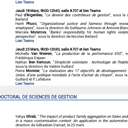
Lien Teams
Jeudi 18 Mars, 9h00-12h30, salle A707 et lien Teams
Paul
d'Argenlieu
, "
Le devenir des contrôleurs de gestion
", sous la 
Berland
Hanh
Phuoc
, "
Organizational justice and fairness through rese
employees
", sous la direction de Guillaume Johnson et Antoine Blan
Marcela
Murarova
, "
Banks' responsibility for human rights violati
perspective
.", sous la direction de Nicolas Berland
Lien Teams
Jeudi 25 Mars, 9h00-12h30, salle A707 et lien Teams
Michelle
Van Weeren
, "
La production de la performance ESG
", 
Frédérique Dejean
Nathan
Ben Kemoun
, "
Simplicité volontaire : technologie de l'habit
sous la direction de Valérie Guillard
Pierre
Monnier
, "
La réalisation des 17 objectifs de développement
Unies, d’une politique mondiale à l’acte d’achat du citoyen
", sous la
Guillard et P. Lefebvre
Lien Teams
CTORAL DE SCIENCES DE GESTION
Yahya
Ghrab
, "
The impact of product family aggregation on Sales and
in a mass customisation context: An application in the automotive 
direction de Sébastien Damart, le 23 mars.