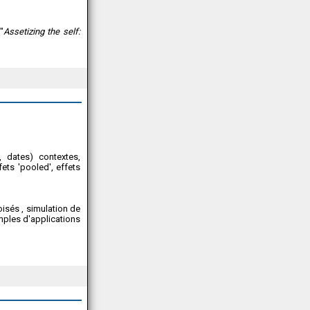
"
Assetizing the self:
 dates) contextes,
ts 'pooled', effets
oisés , simulation de
emples d'applications