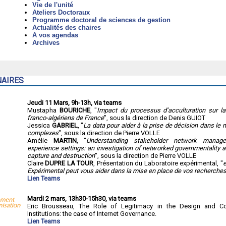
Vie de l'unité
Ateliers Doctoraux
Programme doctoral de sciences de gestion
Actualités des chaires
A vos agendas
Archives
NAIRES
Jeudi 11 Mars, 9h-13h, via teams
Mustapha
BOURICHE
, "
Impact du processus d’acculturation sur 
franco-algériens de France
", sous la direction de Denis GUIOT
Jessica
GABRIEL
, "
La data pour aider à la prise de décision dans le
complexes
", sous la direction de Pierre VOLLE
Amélie
MARTIN
, "
Understanding stakeholder network manag
experience settings: an investigation of networked governmentality a
capture and destruction
", sous la direction de Pierre VOLLE
Claire
DUPRE LA TOUR
, Présentation du Laboratoire expérimental, "
e
Expérimental peut vous aider dans la mise en place de vos recherches
Lien Teams
Mardi 2 mars, 13h30-15h30, via teams
Eric Brousseau, The Role of Legitimacy in the Design and C
Institutions: the case of Internet Governance.
Lien Teams