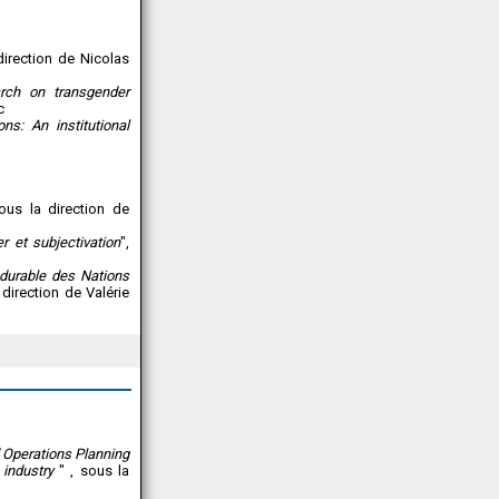
direction de Nicolas
arch on transgender
c
ons: An institutional
sous la direction de
er et subjectivation
",
 durable des Nations
 direction de Valérie
 Operations Planning
industry
" , sous la