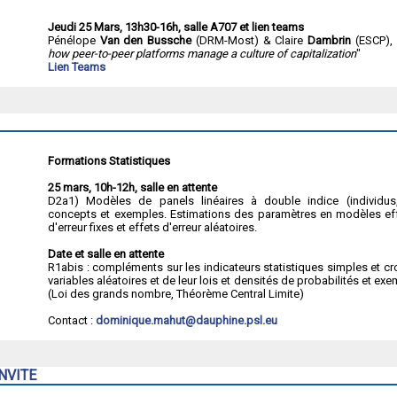
Jeudi 25 Mars, 13h30-16h, salle A707 et lien teams
Pénélope
Van den Bussche
(DRM-Most) & Claire
Dambrin
(ESCP), 
how peer-to-peer platforms manage a culture of capitalization
"
Lien Teams
Formations Statistiques
25 mars, 10h-12h, salle en attente
D2a1) Modèles de panels linéaires à double indice (individus,
concepts et exemples. Estimations des paramètres en modèles effe
d'erreur fixes et effets d'erreur aléatoires.
Date et salle en attente
R1abis : compléments sur les indicateurs statistiques simples et cr
variables aléatoires et de leur lois et densités de probabilités et ex
(Loi des grands nombre, Théorème Central Limite)
Contact :
dominique.mahut@dauphine.psl.eu
NVITE