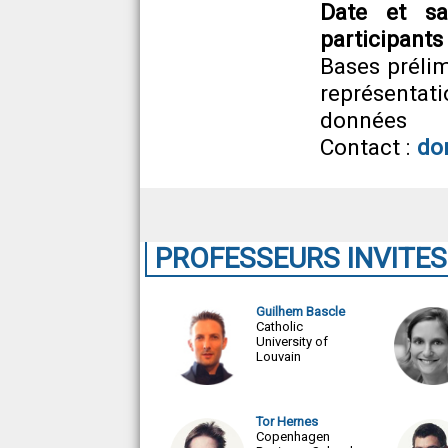
Date et sa
participants
Bases prélim
représenta
données
Contact :
do
PROFESSEURS INVITES
Guilhem Bascle
Catholic
University of
Louvain
Tor Hernes
Copenhagen