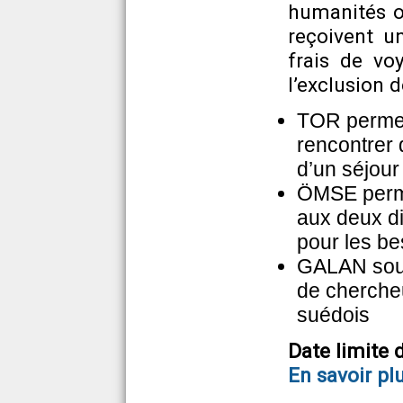
humanités ou
reçoivent u
frais de vo
l’exclusion 
TOR permet
rencontrer 
d’un séjou
ÖMSE permet
aux deux di
pour les be
GALAN souti
de chercheu
suédois
Date limite 
En savoir pl