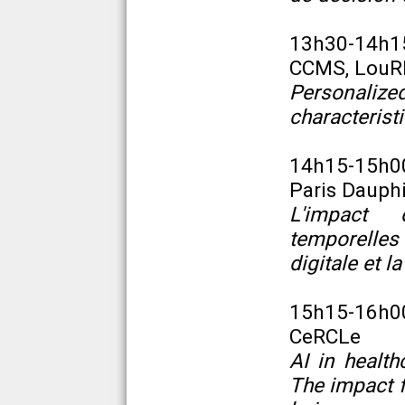
13h30-14h1
CCMS, LouR
Personaliz
characteris
14h15-15h0
Paris Dauph
L'impact 
temporelles
digitale et 
15h15-16h0
CeRCLe
AI in healt
The impact f