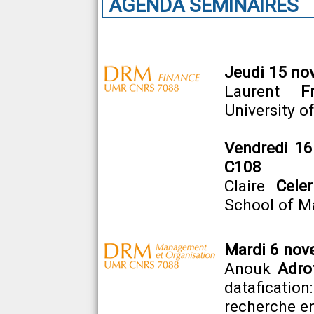
AGENDA SEMINAIRES
Jeudi 15 no
Laurent
F
University o
Vendredi 16
C108
Claire
Celer
School of 
Mardi 6 nov
Anouk
Adro
dataficati
recherche e