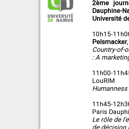
2ème journ
Dauphine-N
Université d
10h15-11h00 
Pelsmacker
Country-of-o
: A marketin
11h00-11h4
LouRIM
Humanness i
11h45-12h3
Paris Dauph
Le rôle de l'
de décision