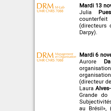
Mardi 13 no
Julia
Pues
counterfei
(directeurs
Darpy).
Mardi 6 nov
Aurore
Da
organisati
organisation
(directeur d
Laura
Alves
Grande do S
Subjectivité
au Brésil»,