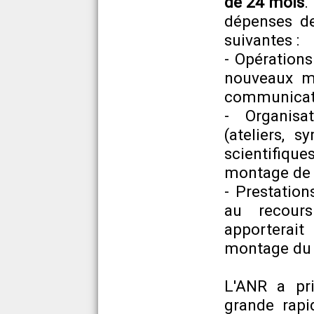
de 24 mois
.
dépenses de
suivantes :
- Opérations
nouveaux m
communicati
- Organisa
(ateliers, 
scientifiq
montage de p
- Prestation
au recours
apporterait
montage du 
L'ANR a pri
grande rapi