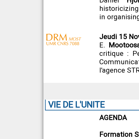
Daniel
Hjo
historicizin
in organising
Jeudi 15 No
E.
Mootoos
critique : P
Communicat
l'agence ST
VIE DE L'UNITE
AGENDA
Formation St