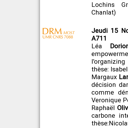
Lochins Gr
Chanlat)
Jeudi 15 No
A711
Léa
Dorio
empowerment
l'organizin
thèse: Isabe
Margaux
La
décision da
comme démoc
Veronique Pe
Raphaël
Oliv
carbone int
thèse:Nicola