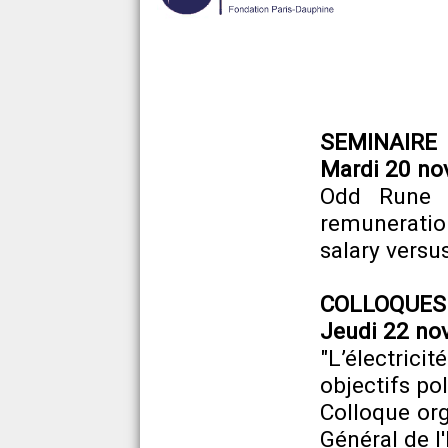
SEMINAIRE
Mardi 20 no
Odd Run
remuneratio
salary versu
COLLOQUES
Jeudi 22 no
"L’électric
objectifs pol
Colloque org
Général de 