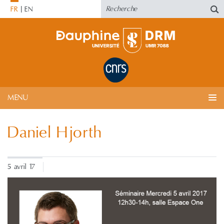
FR
EN
MENU
Daniel Hjorth
5 avril 17