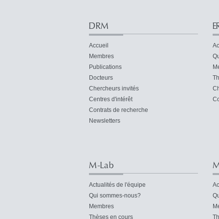
DRM
E
Accueil
Ac
Membres
Qu
Publications
M
Docteurs
Th
Chercheurs invités
Ch
Centres d'intérêt
Co
Contrats de recherche
Newsletters
M-Lab
M
Actualités de l'équipe
Ac
Qui sommes-nous?
Qu
Membres
M
Thèses en cours
Th