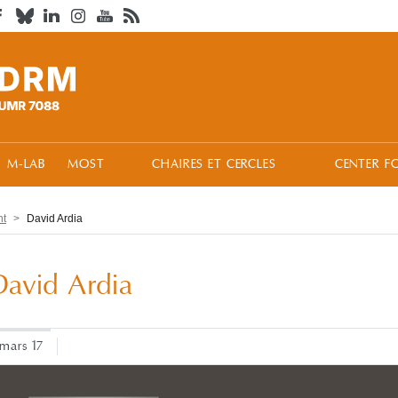
M-LAB
MOST
CHAIRES ET CERCLES
CENTER F
nt
David Ardia
David Ardia
 mars 17