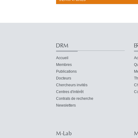
DRM
E
Accueil
Ac
Membres
Qu
Publications
M
Docteurs
Th
Chercheurs invités
Ch
Centres d'intérêt
Co
Contrats de recherche
Newsletters
M-Lab
M