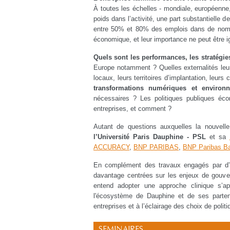
À toutes les échelles - mondiale, européenne, 
poids dans l’activité, une part substantielle 
entre 50% et 80% des emplois dans de nombre
économique, et leur importance ne peut être i
Quels sont les performances, les stratégi
Europe notamment ? Quelles externalités leur
locaux, leurs territoires d’implantation, leu
transformations numériques et environ
nécessaires ? Les politiques publiques éc
entreprises, et comment ?
Autant de questions auxquelles la nouvell
l’Université Paris Dauphine - PSL
et sa
ACCURACY
,
BNP PARIBAS
,
BNP Paribas Ba
En complément des travaux engagés par d’au
davantage centrées sur les enjeux de gouver
entend adopter une approche clinique s’ap
l'écosystème de Dauphine et de ses parte
entreprises et à l’éclairage des choix de poli
SEMINAIRES