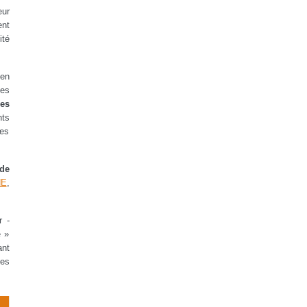
eur
ent
ité
 en
mes
des
nts
ces
 de
NE
,
r -
e »
ant
ces