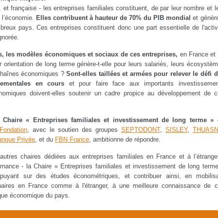
et française - les entreprises familiales constituent, de par leur nombre et l
de l’économie.
Elles contribuent à hauteur de 70% du PIB mondial
et génèr
ux pays. Ces entreprises constituent donc une part essentielle de l'activ
gnorée.
es, les modèles économiques et sociaux de ces entreprises,
en France et
 orientation de long terme génère-t-elle pour leurs salariés, leurs écosystè
rs chaînes économiques ?
Sont-elles taillées et armées pour relever le défi 
nementales en cours
et pour faire face aux importants investisseme
onomiques doivent-elles soutenir un cadre propice au développement de 
e
Chaire « Entreprises familiales et investissement de long terme »
Fondation
, avec le soutien des groupes
SEPTODONT
,
SISLEY
,
THUAS
nque Privée
, et du
FBN France
, ambitionne de répondre.
tres chaires dédiées aux entreprises familiales en France et à l’étrange
nance - la Chaire « Entreprises familiales et investissement de long term
puyant sur des études économétriques, et contribuer ainsi, en mobilis
naires en France comme à l'étranger, à une meilleure connaissance de 
tique économique du pays.