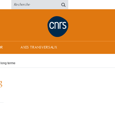
OR
AXES TRANSVERSAUX
 long terme
g