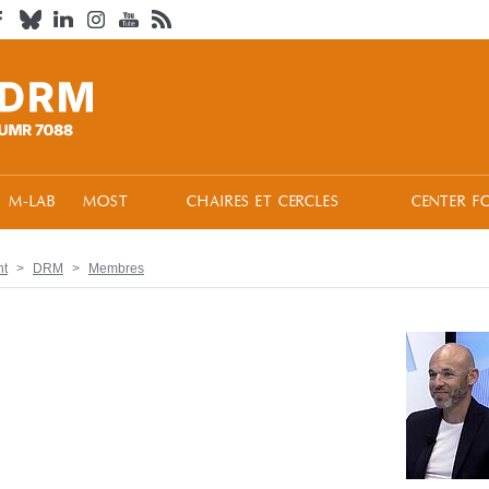
M-LAB
MOST
CHAIRES ET CERCLES
CENTER F
nt
DRM
Membres