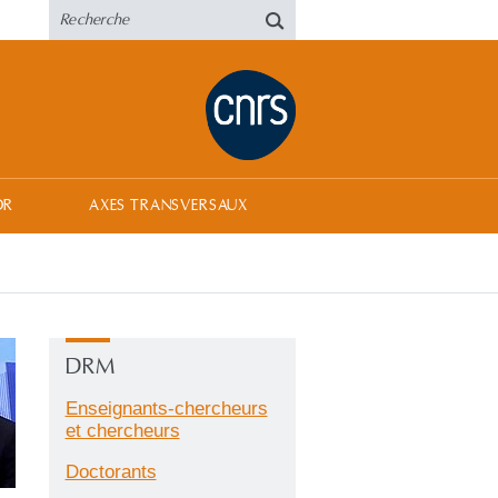
OR
AXES TRANSVERSAUX
DRM
Enseignants-chercheurs
et chercheurs
Doctorants