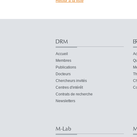
Retour à la liste
DRM
E
Accueil
Ac
Membres
Qu
Publications
M
Docteurs
Th
Chercheurs invités
Ch
Centres d'intérêt
Co
Contrats de recherche
Newsletters
M-Lab
M