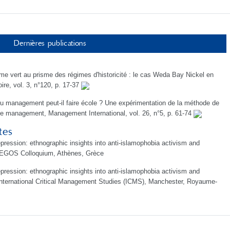
Dernières publications
sme vert au prisme des régimes d'historicité : le cas Weda Bay Nickel en
ire, vol. 3, n°120, p. 17-37
du management peut-il faire école ? Une expérimentation de la méthode de
e de management, Management International, vol. 26, n°5, p. 61-74
tes
pression: ethnographic insights into anti-islamophobia activism and
st EGOS Colloquium, Athènes, Grèce
pression: ethnographic insights into anti-islamophobia activism and
 International Critical Management Studies (ICMS), Manchester, Royaume-