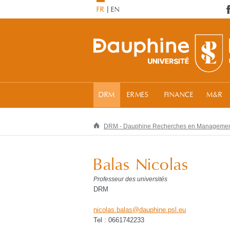
FR
EN
DRM
ERMES
FINANCE
M&R
DRM - Dauphine Recherches en Manageme
Balas Nicolas
Professeur des universités
DRM
nicolas.balas
@
dauphine.psl
.
eu
Tel : 0661742233