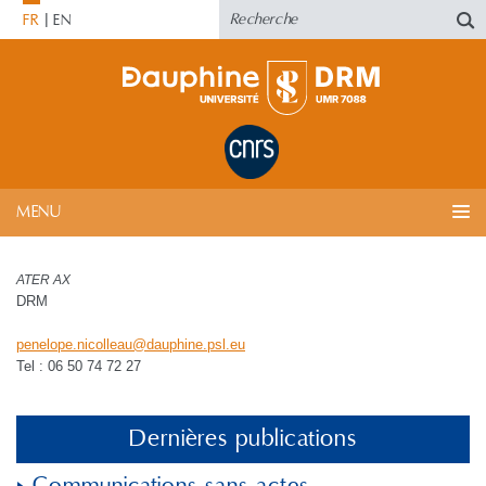
FR
EN
MENU
ATER AX
DRM
penelope.nicolleau
@
dauphine.psl
.
eu
Tel : 06 50 74 72 27
Dernières publications