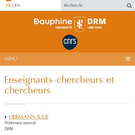
FR
EN
MENU
Enseignants-chercheurs et
chercheurs
HERMANN JULIE
Professeur associé
DRM