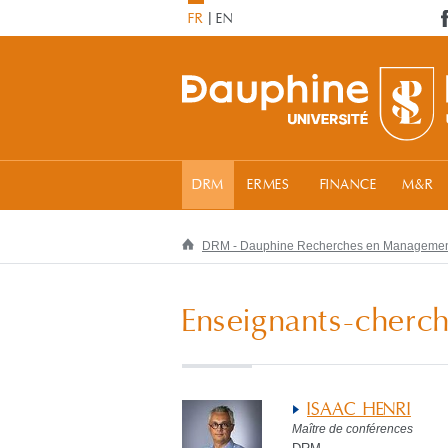
FR
EN
DRM
ERMES
FINANCE
M&R
DRM - Dauphine Recherches en Manageme
Enseignants-cherch
ISAAC HENRI
Maître de conférences