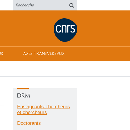
OR
AXES TRANSVERSAUX
DRM
Enseignants-chercheurs
et chercheurs
Doctorants