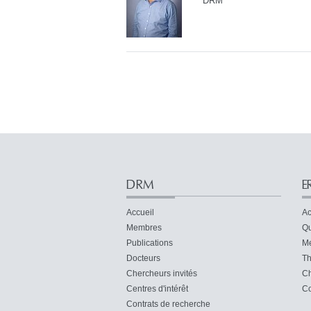
DRM
DRM
E
Accueil
Ac
Membres
Qu
Publications
M
Docteurs
Th
Chercheurs invités
Ch
Centres d'intérêt
Co
Contrats de recherche