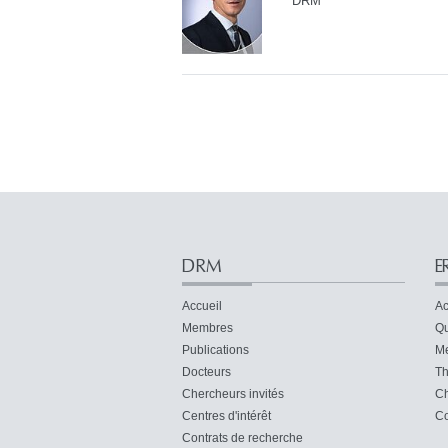
DRM
DRM
E
Accueil
Ac
Membres
Qu
Publications
M
Docteurs
Th
Chercheurs invités
Ch
Centres d'intérêt
Co
Contrats de recherche