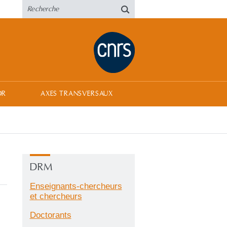
OR
AXES TRANSVERSAUX
DRM
Enseignants-chercheurs
et chercheurs
Doctorants