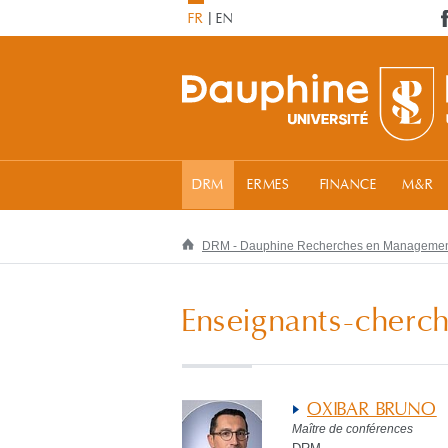
FR
EN
DRM
ERMES
FINANCE
M&R
DRM - Dauphine Recherches en Manageme
Enseignants-cherch
OXIBAR BRUNO
Maître de conférences