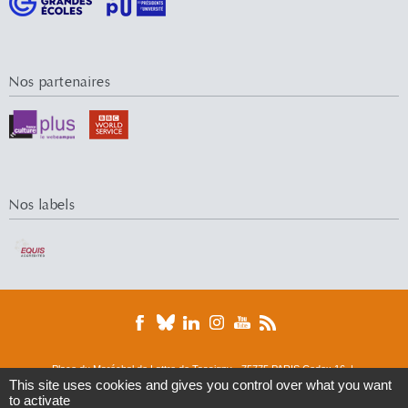
Nos partenaires
Nos labels
Place du Maréchal de Lattre de Tassigny - 75775 PARIS Cedex 16 |
This site uses cookies and gives you control over what you want
Tél. : 01 44 05 44 05 | Fax : 01 44 05 49 49
to activate
© 2016 Université Paris-Dauphine
DRM
ERMES
Finance
M&R
M-Lab