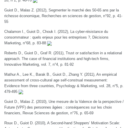
28, n°2, p. 46-70
Guiot D., Malas Z. (2012), Segmenter le marché des 50-65 ans par la
richesse économique, Recherches en sciences de gestion, n°92, p. 41-
55
Chalamon I., Guiot D., Chouk I. (2012), La cyber-résistance du
consommateur : quels enjeux pour les entreprises ?, Décisions
Marketing, n°68, p. 83-88
Roberts D., Guiot D., Graf R. (2011), Trust or satisfaction in a relational
approach. The case of financial institutions and high-tech firms,
Innovative Marketing, vol. 7, n°4, p. 81-92
Mathur A., Lee K., Barak B., Guiot D., Zhang Y. (2011), An empirical
assessment of cross-cultural age self-construal measurement:
Evidence from three countries, Psychology & Marketing, vol. 28, n°5, p.
479-495
Guiot D., Malas Z. (2010), Une mesure de la Valence de la perspective /
Future (VPF) des personnes âgées : conséquences sur les choix
financiers, Revue Sciences de gestion, n°76, p. 65-69
Roux D., Guiot D. (2010), A Second-hand Shoppers’ Motivation Scale: