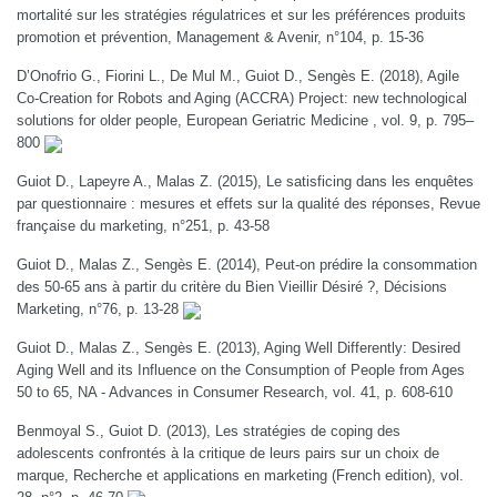
mortalité sur les stratégies régulatrices et sur les préférences produits
promotion et prévention, Management & Avenir, n°104, p. 15-36
D’Onofrio G., Fiorini L., De Mul M., Guiot D., Sengès E. (2018), Agile
Co-Creation for Robots and Aging (ACCRA) Project: new technological
solutions for older people, European Geriatric Medicine , vol. 9, p. 795–
800
Guiot D., Lapeyre A., Malas Z. (2015), Le satisficing dans les enquêtes
par questionnaire : mesures et effets sur la qualité des réponses, Revue
française du marketing, n°251, p. 43-58
Guiot D., Malas Z., Sengès E. (2014), Peut-on prédire la consommation
des 50-65 ans à partir du critère du Bien Vieillir Désiré ?, Décisions
Marketing, n°76, p. 13-28
Guiot D., Malas Z., Sengès E. (2013), Aging Well Differently: Desired
Aging Well and its Influence on the Consumption of People from Ages
50 to 65, NA - Advances in Consumer Research, vol. 41, p. 608-610
Benmoyal S., Guiot D. (2013), Les stratégies de coping des
adolescents confrontés à la critique de leurs pairs sur un choix de
marque, Recherche et applications en marketing (French edition), vol.