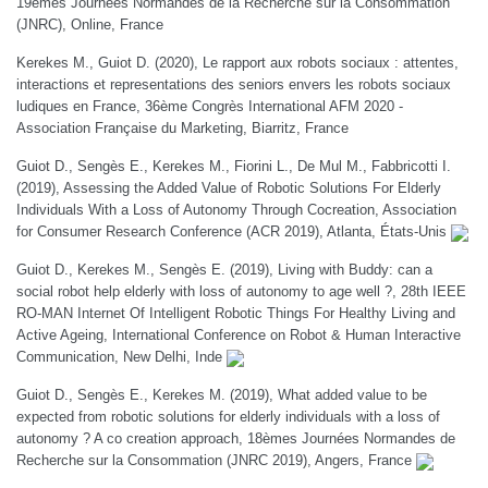
19èmes Journées Normandes de la Recherche sur la Consommation
(JNRC), Online, France
Kerekes M., Guiot D. (2020), Le rapport aux robots sociaux : attentes,
interactions et representations des seniors envers les robots sociaux
ludiques en France, 36ème Congrès International AFM 2020 -
Association Française du Marketing, Biarritz, France
Guiot D., Sengès E., Kerekes M., Fiorini L., De Mul M., Fabbricotti I.
(2019), Assessing the Added Value of Robotic Solutions For Elderly
Individuals With a Loss of Autonomy Through Cocreation, Association
for Consumer Research Conference (ACR 2019), Atlanta, États-Unis
Guiot D., Kerekes M., Sengès E. (2019), Living with Buddy: can a
social robot help elderly with loss of autonomy to age well ?, 28th IEEE
RO-MAN Internet Of Intelligent Robotic Things For Healthy Living and
Active Ageing, International Conference on Robot & Human Interactive
Communication, New Delhi, Inde
Guiot D., Sengès E., Kerekes M. (2019), What added value to be
expected from robotic solutions for elderly individuals with a loss of
autonomy ? A co creation approach, 18èmes Journées Normandes de
Recherche sur la Consommation (JNRC 2019), Angers, France