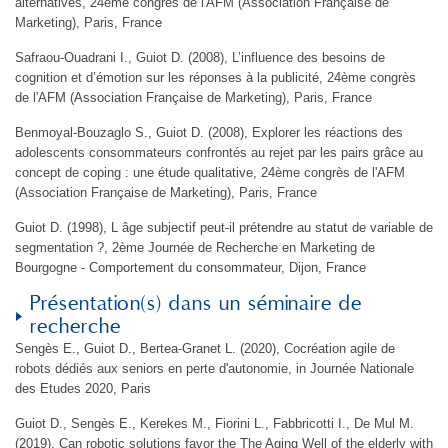
alternatives, 24ème congrès de l'AFM (Association Française de
Marketing), Paris, France
Safraou-Ouadrani I., Guiot D. (2008), L’influence des besoins de
cognition et d’émotion sur les réponses à la publicité, 24ème congrès
de l'AFM (Association Française de Marketing), Paris, France
Benmoyal-Bouzaglo S., Guiot D. (2008), Explorer les réactions des
adolescents consommateurs confrontés au rejet par les pairs grâce au
concept de coping : une étude qualitative, 24ème congrès de l'AFM
(Association Française de Marketing), Paris, France
Guiot D. (1998), L âge subjectif peut-il prétendre au statut de variable de
segmentation ?, 2ème Journée de Recherche en Marketing de
Bourgogne - Comportement du consommateur, Dijon, France
Présentation(s) dans un séminaire de
recherche
Sengès E., Guiot D., Bertea-Granet L. (2020), Cocréation agile de
robots dédiés aux seniors en perte d'autonomie, in Journée Nationale
des Etudes 2020, Paris
Guiot D., Sengès E., Kerekes M., Fiorini L., Fabbricotti I., De Mul M.
(2019), Can robotic solutions favor the The Aging Well of the elderly with