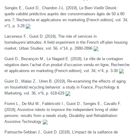
Sengès E., Guiot D., Chandon J-L. (2019), Le Bien Vieillir Désiré :
quelle validité prédictive auprès des consommateurs âgés de 50 à 80
ans ?, Recherche et applications en marketing (French edition), vol. 34,
n°1, p. 3-28
Larceneux F., Guiot D. (2019), The role of services in
homebuyers’attitudes: A field experiment in the French off-plan housing
market, Urban Studies, vol. 56, n°14, p. 2880-2896
Guiot D., Bezançon M., Le Nagard E. (2019), Le rôle de la contagion
négative dans l’achat d’un produit d’occasion vendu en ligne, Recherche
et applications en marketing (French edition), vol. 34, n°4, p. 3-30
Guiot D., Malas Z., Urien B. (2019), Re-examining the effects of aging
on household recycling behavior: a study in France, Psychology &
Marketing, vol. 36, n°6, p. 618-629
Fiorini L., De Mul M., Fabbricotti I., Guiot D., Sengès E., Cavallo F.
(2019), Assistive robots to improve the independent living of older
persons: results from a needs study, Disability and Rehabilitation:
Assistive Technology
Partouche-Sebban J., Guiot D. (2018), L’impact de la saillance de