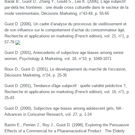
Barak B., Guiot D., Zhang Y., Gould S., Lee K. (2006), L’âge subjectif
par-delà les frontières : une étude cross culturelle dans le secteur de la
mode vestimentaire, Décisions Marketing, n°43-44, p. 55-65
Guiot D. (2006), Un cadre d’analyse du processus de vieillissement et
de son influence sur le comportement d’achat du consommateur âgé,
Recherche et applications en marketing (French edition), vol. 21, n°1, p.
57-79
Guiot D. (2001), Antecedents of subjective age biases among senior
women, Psychology & Marketing, vol. 18, n°10, p. 1049-1071
Roux D., Guiot D. (2001), Le développement du marché de l'occasion,
Décisions Marketing, n°24, p. 25-35
Guiot D. (2001), Tendance d'âge subjectif : quelle validité prédictive ?,
Recherche et applications en marketing (French edition), vol. 16, n°1, p.
25-43
Guiot D. (2000), Subjective age biases among adolescent girls, NA -
Advances in Consumer Research, vol. 27, p. 1-24
Bastin E., Perrien J., Roy J., Guiot D. (1998), Exploring the Persuasive
Effects of a Commercial for a Pharamaceutical Product : The Elderly