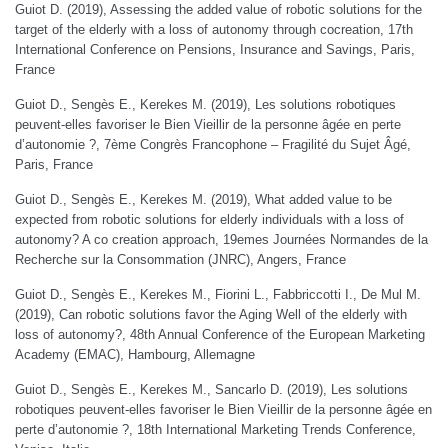
Guiot D. (2019), Assessing the added value of robotic solutions for the
target of the elderly with a loss of autonomy through cocreation, 17th
International Conference on Pensions, Insurance and Savings, Paris,
France
Guiot D., Sengès E., Kerekes M. (2019), Les solutions robotiques
peuvent-elles favoriser le Bien Vieillir de la personne âgée en perte
d’autonomie ?, 7ème Congrès Francophone – Fragilité du Sujet Âgé,
Paris, France
Guiot D., Sengès E., Kerekes M. (2019), What added value to be
expected from robotic solutions for elderly individuals with a loss of
autonomy? A co creation approach, 19emes Journées Normandes de la
Recherche sur la Consommation (JNRC), Angers, France
Guiot D., Sengès E., Kerekes M., Fiorini L., Fabbriccotti I., De Mul M.
(2019), Can robotic solutions favor the Aging Well of the elderly with
loss of autonomy?, 48th Annual Conference of the European Marketing
Academy (EMAC), Hambourg, Allemagne
Guiot D., Sengès E., Kerekes M., Sancarlo D. (2019), Les solutions
robotiques peuvent-elles favoriser le Bien Vieillir de la personne âgée en
perte d’autonomie ?, 18th International Marketing Trends Conference,