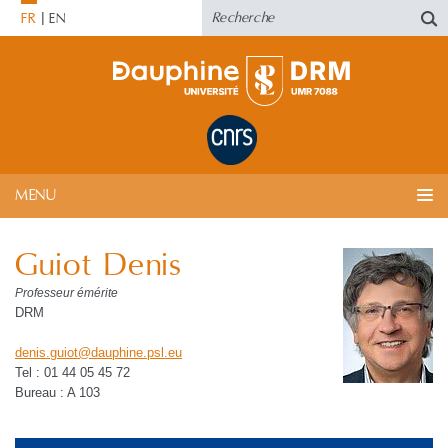
FR
EN
MENU
Guiot Denis
Professeur émérite
DRM
denis.guiot
@
dauphine.psl
.
eu
Tel : 01 44 05 45 72
Bureau : A 103