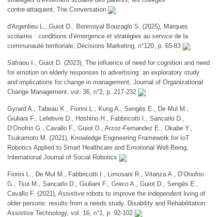
contre‑attaquent, The Conversation
d'Argenlieu L., Guiot D., Benmoyal Bouzaglo S. (2025), Marques
scolaires : conditions d’émergence et stratégies au service de la
communauté territoriale, Décisions Marketing, n°120, p. 65-83
Safraou I., Guiot D. (2023), The influence of need for cognition and need
for emotion on elderly responses to advertising: an exploratory study
and implications for change in management, Journal of Organizational
Change Management, vol. 36, n°2, p. 217-232
Gyrard A., Tabeau K., Fiorini L., Kung A., Sengès E., De Mul M.,
Giuliani F., Lefebvre D., Hoshino H., Fabbricotti I., Sancarlo D.,
D’Onofrio G., Cavallo F., Guiot D., Arzoz-Fernandez E., Okabe Y.,
Tsukamoto M. (2021), Knowledge Engineering Framework for IoT
Robotics Applied to Smart Healthcare and Emotional Well-Being,
International Journal of Social Robotics
Fiorini L., De Mul M., Fabbricotti I., Limosani R., Vitanza A., D’Onofrio
G., Tsui M., Sancarlo D., Giuliani F., Greco A., Guiot D., Sengès E.,
Cavallo F. (2021), Assistive robots to improve the independent living of
older persons: results from a needs study, Disability and Rehabilitation:
Assistive Technology, vol. 16, n°1, p. 92-102