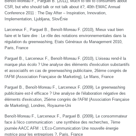
Benoît-Moreau F., Parguel B. (2011), Much to tell to consumers about
CSR, but who should talk or not talk about it?, 40th EMAC Annual
Conference 2011 : The Day After – Inspiration, Innovation,
Implementation, Ljubljana, SlovÉnie
Larceneux F., Parguel B., Benoît-Moreau F. (2010), Mieux vaut bien
faire et le faire dire : Le rôle des notations environnementales dans la
régulation du greenwashing, Etats Généraux du Management 2010,
Paris, France
Parguel B., Larceneux F., Benoît-Moreau F. (2010), L'oiseau rend-il la
marque plus écolo ? Une analyse des éléments d'exécution substantifs
et associatifs en cas de greenwashing publicitaire, 26ème congrès de
l'AFM (Association Française de Marketing), Le Mans, France
Parguel B., Benoît-Moreau F., Larceneux F. (2009), Le greenwashing
publicitaire est-il efficace ? Une analyse de l'élaboration négative des
éléments d'exécution, 25ème congrès de l'AFM (Association Française
de Marketing), Londres, Royaume-Uni
Benoît-Moreau F., Larceneux F., Parguel B. (2009), Le consommateur
face à l'éco communication : une synthèse des recherches, 7ème
journée AACC AFM : L'Eco-Communication Une nouvelle énergie
motrice pour les entreprises ?, Paris, France