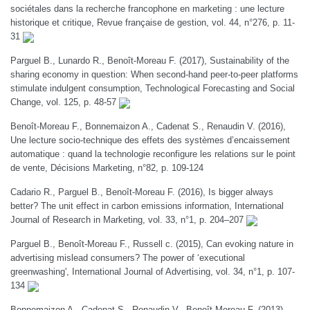
sociétales dans la recherche francophone en marketing : une lecture
historique et critique, Revue française de gestion, vol. 44, n°276, p. 11-
31
Parguel B., Lunardo R., Benoît-Moreau F. (2017), Sustainability of the
sharing economy in question: When second-hand peer-to-peer platforms
stimulate indulgent consumption, Technological Forecasting and Social
Change, vol. 125, p. 48-57
Benoît-Moreau F., Bonnemaizon A., Cadenat S., Renaudin V. (2016),
Une lecture socio-technique des effets des systèmes d’encaissement
automatique : quand la technologie reconfigure les relations sur le point
de vente, Décisions Marketing, n°82, p. 109-124
Cadario R., Parguel B., Benoît-Moreau F. (2016), Is bigger always
better? The unit effect in carbon emissions information, International
Journal of Research in Marketing, vol. 33, n°1, p. 204–207
Parguel B., Benoît-Moreau F., Russell c. (2015), Can evoking nature in
advertising mislead consumers? The power of ‘executional
greenwashing', International Journal of Advertising, vol. 34, n°1, p. 107-
134
Bonnemaizon A., Cadenat S., Renaudin V., Benoît-Moreau F. (2013),