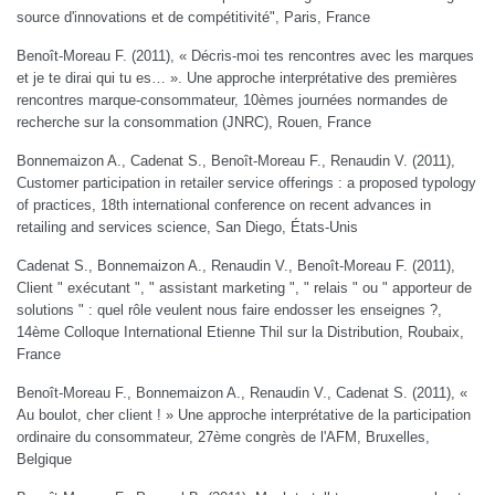
source d'innovations et de compétitivité", Paris, France
Benoît-Moreau F. (2011), « Décris-moi tes rencontres avec les marques
et je te dirai qui tu es… ». Une approche interprétative des premières
rencontres marque-consommateur, 10èmes journées normandes de
recherche sur la consommation (JNRC), Rouen, France
Bonnemaizon A., Cadenat S., Benoît-Moreau F., Renaudin V. (2011),
Customer participation in retailer service offerings : a proposed typology
of practices, 18th international conference on recent advances in
retailing and services science, San Diego, États-Unis
Cadenat S., Bonnemaizon A., Renaudin V., Benoît-Moreau F. (2011),
Client " exécutant ", " assistant marketing ", " relais " ou " apporteur de
solutions " : quel rôle veulent nous faire endosser les enseignes ?,
14ème Colloque International Etienne Thil sur la Distribution, Roubaix,
France
Benoît-Moreau F., Bonnemaizon A., Renaudin V., Cadenat S. (2011), «
Au boulot, cher client ! » Une approche interprétative de la participation
ordinaire du consommateur, 27ème congrès de l'AFM, Bruxelles,
Belgique