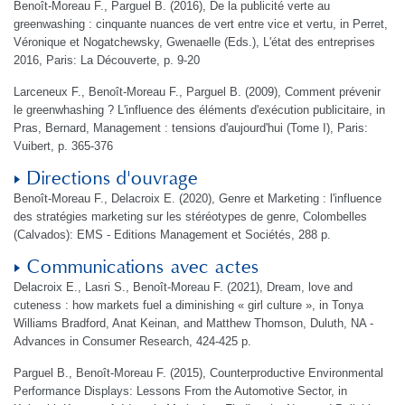
Benoît-Moreau F., Parguel B. (2016), De la publicité verte au
greenwashing : cinquante nuances de vert entre vice et vertu, in Perret,
Véronique et Nogatchewsky, Gwenaelle (Eds.), L'état des entreprises
2016, Paris: La Découverte, p. 9-20
Larceneux F., Benoît-Moreau F., Parguel B. (2009), Comment prévenir
le greenwhashing ? L'influence des éléments d'exécution publicitaire, in
Pras, Bernard, Management : tensions d'aujourd'hui (Tome I), Paris:
Vuibert, p. 365-376
Directions d'ouvrage
Benoît-Moreau F., Delacroix E. (2020), Genre et Marketing : l'influence
des stratégies marketing sur les stéréotypes de genre, Colombelles
(Calvados): EMS - Editions Management et Sociétés, 288 p.
Communications avec actes
Delacroix E., Lasri S., Benoît-Moreau F. (2021), Dream, love and
cuteness : how markets fuel a diminishing « girl culture », in Tonya
Williams Bradford, Anat Keinan, and Matthew Thomson, Duluth, NA -
Advances in Consumer Research, 424-425 p.
Parguel B., Benoît-Moreau F. (2015), Counterproductive Environmental
Performance Displays: Lessons From the Automotive Sector, in