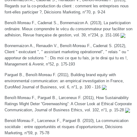
Regards sur la co-production du client : comment les entreprises nous
font-elles participer ?, Décisions Marketing, n°70, p. 9-24
Benoît-Moreau F., Cadenat S., Bonnemaizon A. (2013), La participation
ordinaire. Mieux comprendre le vécu du consommateur pour faciliter son
adhésion, Revue française de gestion, vol. 39, n°234, p. 151-166
Bonnemaizon A., Renaudin V., Benoît-Moreau F., Cadenat S. (2012),
Client " exécutant ", " assistant marketing opérationnel", " relais " ou "
apporteur de solutions " : Dis moi ce que tu fais, je te dirai qui tu es !,
Management & Avenir, n°52, p. 175-193
Parguel B., Benoît-Moreau F. (2011), Building brand equity with
environmental communication: an empirical investigation in France,
EuroMed Journal of Business, vol. 6, n°1, p. 100 - 116
Benoît-Moreau F., Parguel B., Larceneux F. (2011), How Sustainability
Ratings Might Deter “Greenwashing”: A Closer Look at Ethical Corporate
Communication, Journal of Business Ethics, vol. 102, n°1, p. 15-28
Benoit-Moreau F., Larceneux F., Parguel B. (2010), La communication
sociétale : entre opportunités et risques d’opportunisme, Décisions
Marketing, n°59, p. 75-78