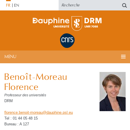
FR
EN
MENU
Benoît-Moreau
Florence
Professeur des universités
DRM
florence.benoit-moreau
@
dauphine.psl
.
eu
Tel : 01 44 05 48 15
Bureau : A 127