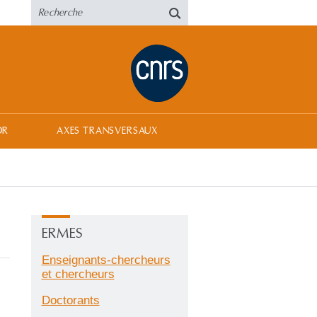
OR
AXES TRANSVERSAUX
ERMES
Enseignants-chercheurs
et chercheurs
Doctorants