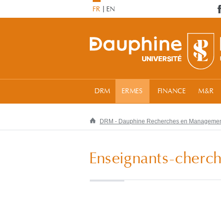
FR
EN
DRM
ERMES
FINANCE
M&R
DRM - Dauphine Recherches en Manageme
Enseignants-cherch