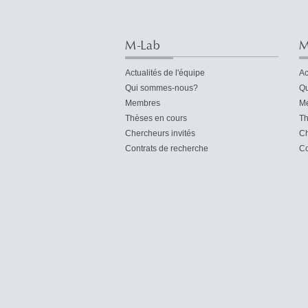
M-Lab
M
Actualités de l'équipe
Ac
Qui sommes-nous?
Qu
Membres
M
Thèses en cours
Th
Chercheurs invités
Ch
Contrats de recherche
Co