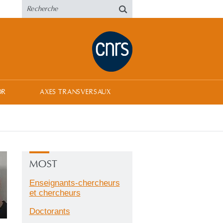
OR
AXES TRANSVERSAUX
MOST
Enseignants-chercheurs
et chercheurs
Doctorants