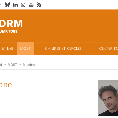
M-LAB
MOST
CHAIRES ET CERCLES
CENTER F
nt
MOST
Membres
hane