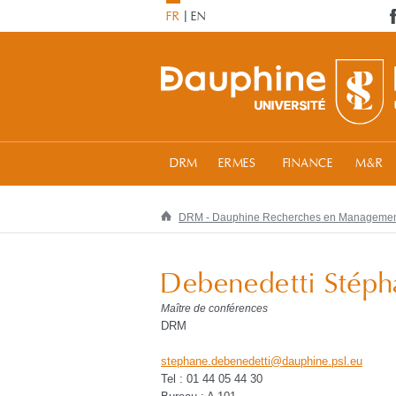
FR
EN
DRM
ERMES
FINANCE
M&R
DRM - Dauphine Recherches en Manageme
Debenedetti Stép
Maître de conférences
DRM
stephane.debenedetti
@
dauphine.psl
.
eu
Tel : 01 44 05 44 30