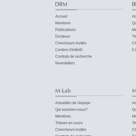
DRM
E
Accueil
Ac
Membres
Qu
Publications
M
Docteurs
Th
Chercheurs invités
Ch
Centres d'intérêt
Co
Contrats de recherche
Newsletters
M-Lab
M
Actualités de l'équipe
Ac
Qui sommes-nous?
Qu
Membres
M
Thèses en cours
Th
Chercheurs invités
Ch