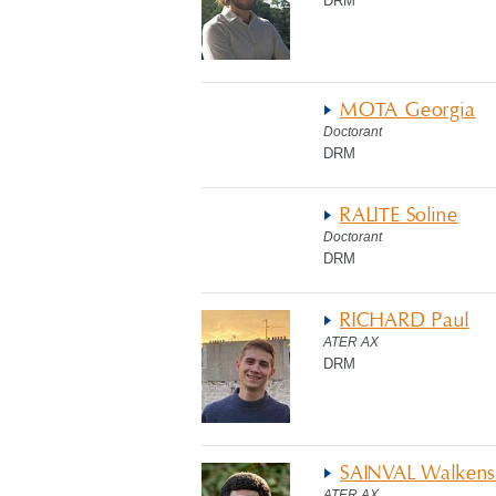
DRM
MOTA Georgia
Doctorant
DRM
RALITE Soline
Doctorant
DRM
RICHARD Paul
ATER AX
DRM
SAINVAL Walken
ATER AX