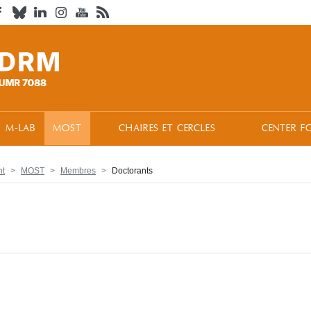
M-LAB
MOST
CHAIRES ET CERCLES
CENTER F
nt
MOST
Membres
Doctorants