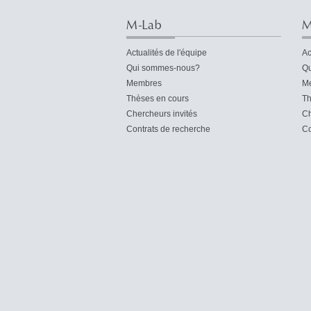
M-Lab
M
Actualités de l'équipe
Ac
Qui sommes-nous?
Qu
Membres
M
Thèses en cours
Th
Chercheurs invités
Ch
Contrats de recherche
Co