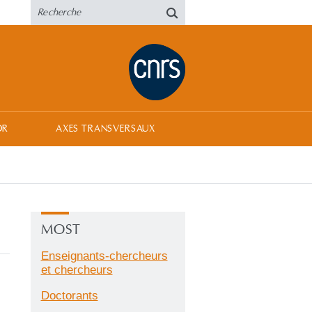
OR
AXES TRANSVERSAUX
MOST
Enseignants-chercheurs
et chercheurs
Doctorants