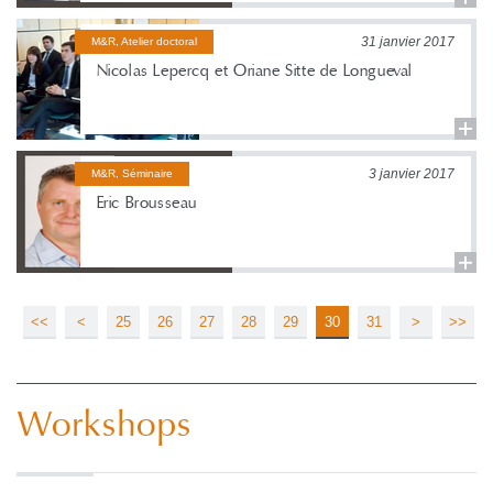
31 janvier 2017
M&R, Atelier doctoral
Nicolas Lepercq et Oriane Sitte de Longueval
3 janvier 2017
M&R, Séminaire
Eric Brousseau
<<
<
25
26
27
28
29
30
31
>
>>
Workshops