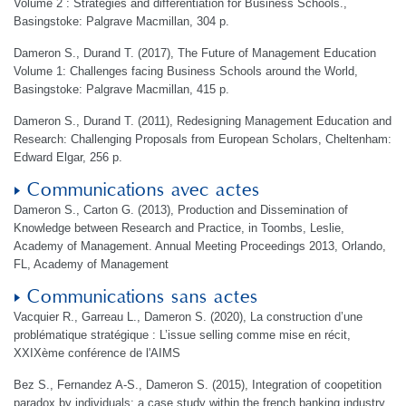
Volume 2 : Strategies and differentiation for Business Schools.,
Basingstoke: Palgrave Macmillan, 304 p.
Dameron S., Durand T. (2017), The Future of Management Education
Volume 1: Challenges facing Business Schools around the World,
Basingstoke: Palgrave Macmillan, 415 p.
Dameron S., Durand T. (2011), Redesigning Management Education and
Research: Challenging Proposals from European Scholars, Cheltenham:
Edward Elgar, 256 p.
Communications avec actes
Dameron S., Carton G. (2013), Production and Dissemination of
Knowledge between Research and Practice, in Toombs, Leslie,
Academy of Management. Annual Meeting Proceedings 2013, Orlando,
FL, Academy of Management
Communications sans actes
Vacquier R., Garreau L., Dameron S. (2020), La construction d’une
problématique stratégique : L’issue selling comme mise en récit,
XXIXème conférence de l'AIMS
Bez S., Fernandez A-S., Dameron S. (2015), Integration of coopetition
paradox by individuals: a case study within the french banking industry,