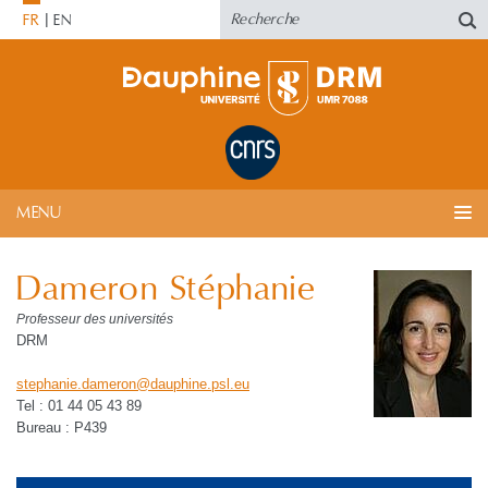
FR
EN
MENU
Dameron Stéphanie
Professeur des universités
DRM
stephanie.dameron
@
dauphine.psl
.
eu
Tel : 01 44 05 43 89
Bureau : P439