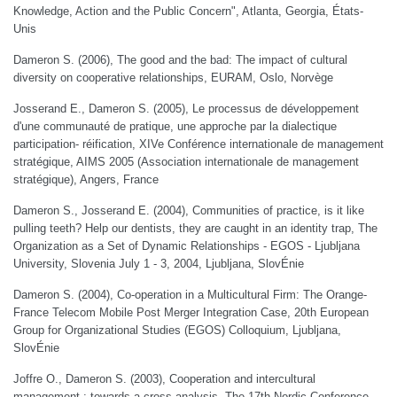
Knowledge, Action and the Public Concern", Atlanta, Georgia, États-
Unis
Dameron S. (2006), The good and the bad: The impact of cultural
diversity on cooperative relationships, EURAM, Oslo, Norvège
Josserand E., Dameron S. (2005), Le processus de développement
d'une communauté de pratique, une approche par la dialectique
participation- réification, XIVe Conférence internationale de management
stratégique, AIMS 2005 (Association internationale de management
stratégique), Angers, France
Dameron S., Josserand E. (2004), Communities of practice, is it like
pulling teeth? Help our dentists, they are caught in an identity trap, The
Organization as a Set of Dynamic Relationships - EGOS - Ljubljana
University, Slovenia July 1 - 3, 2004, Ljubljana, SlovÉnie
Dameron S. (2004), Co-operation in a Multicultural Firm: The Orange-
France Telecom Mobile Post Merger Integration Case, 20th European
Group for Organizational Studies (EGOS) Colloquium, Ljubljana,
SlovÉnie
Joffre O., Dameron S. (2003), Cooperation and intercultural
management : towards a cross analysis, The 17th Nordic Conference