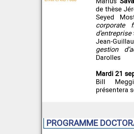
Marius
Sava
de thèse Jé
Seyed Mos
corporate f
d'entreprise
Jean-Guil
gestion d’ac
Darolles
Mardi 21 se
Bill Megg
présentera 
PROGRAMME DOCTORAL