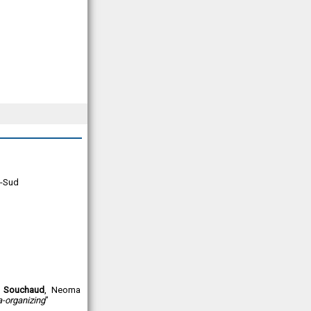
s-Sud
e
Souchaud
, Neoma
ta-organizing
”