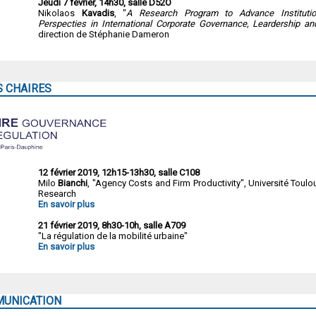
Jeudi 7 février, 14h30, salle D52O
Nikolaos
Kavadis
, "
A Research Program to Advance Institutio
Perspecties in International Corporate Governance, Leardership an
direction de Stéphanie Dameron
S CHAIRES
12 février 2019, 12h15-13h30, salle C108
Milo
Bianchi
, "Agency Costs and Firm Productivity", Université Toul
Research
En savoir plus
21 février 2019, 8h30-10h, salle A709
"La régulation de la mobilité urbaine"
En savoir plus
MUNICATION