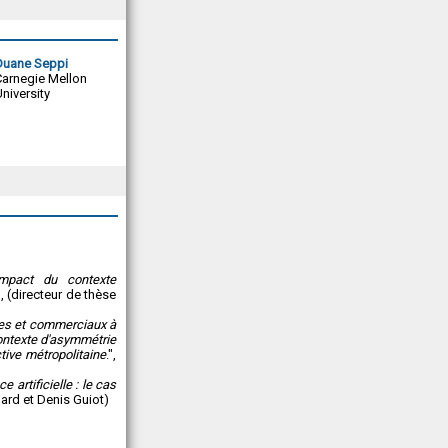
Duane Seppi
Carnegie Mellon
niversity
impact du contexte
", (directeur de thèse
ues et commerciaux à
ontexte d'asymmétrie
tive métropolitaine
.",
e artificielle : le cas
gard et Denis Guiot)