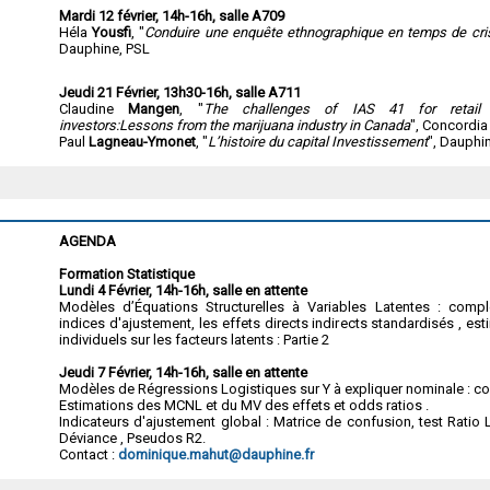
Mardi 12 février, 14h-16h, salle A709
Héla
Yousfi
, "
Conduire une enquête ethnographique en temps de cri
Dauphine, PSL
Jeudi 21 Février, 13h30-16h, salle A711
Claudine
Mangen
, "
The challenges of IAS 41 for retail 
investors:Lessons from the marijuana industry in Canada
", Concordia
Paul
Lagneau-Ymonet
, "
L’histoire du capital Investissement
", Dauphin
AGENDA
Formation Statistique
Lundi 4 Février, 14h-16h, salle en attente
Modèles d’Équations Structurelles à Variables Latentes : compl
indices d'ajustement, les effets directs indirects standardisés , e
individuels sur les facteurs latents : Partie 2
Jeudi 7 Février, 14h-16h, salle en attente
Modèles de Régressions Logistiques sur Y à expliquer nominale : c
Estimations des MCNL et du MV des effets et odds ratios .
Indicateurs d'ajustement global : Matrice de confusion, test Ratio
Déviance , Pseudos R2.
Contact :
dominique.mahut@dauphine.fr