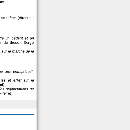
ux.
 sa thèse, (directeur
tre un cédant et un
eur de thèse : Serge
e sur le marché de la
ne aux entreprises
",
ales et effet sur la
ni)
les organisations se
 Perret)