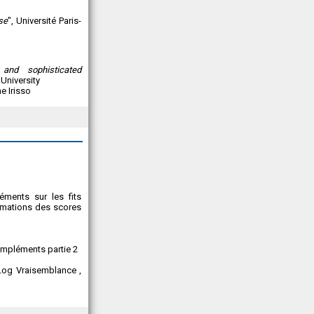
se
", Université Paris-
and sophisticated
 University
e Irisso
éments sur les fits
stimations des scores
ompléments partie 2
 Log Vraisemblance ,