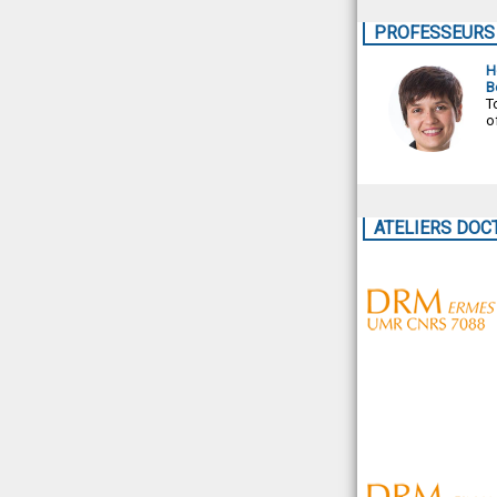
PROFESSEURS 
H
B
T
o
ATELIERS DOC