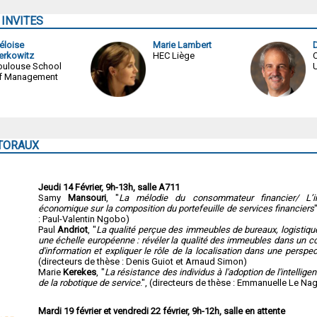
INVITES
éloise
Marie Lambert
erkowitz
HEC Liège
oulouse School
U
f Management
TORAUX
Jeudi 14 Février, 9h-13h, salle A711
Samy
Mansouri
, "
La mélodie du consommateur financier/ L’
économique sur la composition du portefeuille de services financiers
: Paul-Valentin Ngobo)
Paul
Andriot
, "
La qualité perçue des immeubles de bureaux, logistiq
une échelle européenne : révéler la qualité des immeubles dans un c
d'information et expliquer le rôle de la localisation dans une perspec
(directeurs de thèse : Denis Guiot et Arnaud Simon)
Marie
Kerekes
, "
La résistance des individus à l'adoption de l'intelligenc
de la robotique de service
.", (directeurs de thèse : Emmanuelle Le Na
Mardi 19 février et vendredi 22 février, 9h-12h, salle en attente