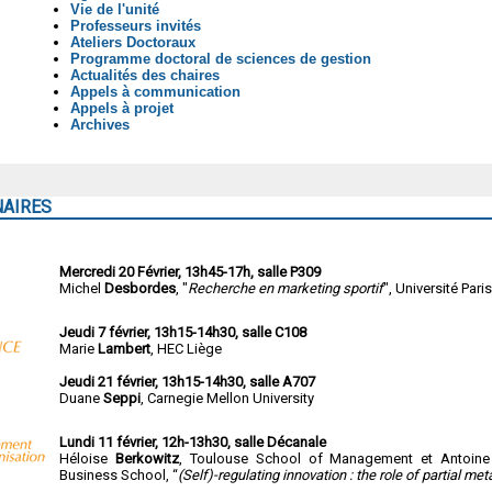
Vie de l'unité
Professeurs invités
Ateliers Doctoraux
Programme doctoral de sciences de gestion
Actualités des chaires
Appels à communication
Appels à projet
Archives
NAIRES
Mercredi 20 Février, 13h45-17h, salle P309
Michel
Desbordes
, "
Recherche en marketing sportif
", Université Pari
Jeudi 7 février, 13h15-14h30, salle C108
Marie
Lambert
, HEC Liège
Jeudi 21 février, 13h15-14h30, salle A707
Duane
Seppi
, Carnegie Mellon University
Lundi 11 février, 12h-13h30, salle Décanale
Héloise
Berkowitz
, Toulouse School of Management et Antoin
Business School, “
(Self)-regulating innovation : the role of partial me