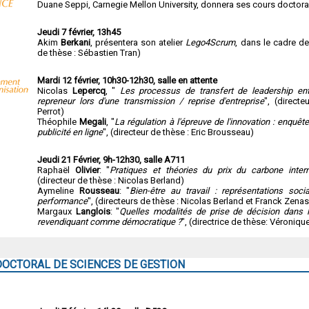
Duane Seppi, Carnegie Mellon University, donnera ses cours doctora
Jeudi 7 février, 13h45
Akim
Berkani
, présentera son atelier
Lego4Scrum
, dans le cadre de
de thèse : Sébastien Tran)
Mardi 12 février, 10h30-12h30, salle en attente
Nicolas
Lepercq
, "
Les processus de transfert de leadership en
repreneur lors d'une transmission / reprise d'entreprise
", (direct
Perrot)
Théophile
Megali
, "
La régulation à l'épreuve de l'innovation : enquêt
publicité en ligne
", (directeur de thèse : Eric Brousseau)
Jeudi 21 Février, 9h-12h30, salle A711
Raphaël
Olivier
: "
Pratiques et théories du prix du carbone inter
(directeur de thèse : Nicolas Berland)
Aymeline
Rousseau
: "
Bien-être au travail : représentations soci
performance
", (directeurs de thèse : Nicolas Berland et Franck Zenas
Margaux
Langlois
: "
Quelles modalités de prise de décision dans 
revendiquant comme démocratique ?
", (directrice de thèse: Véronique
CTORAL DE SCIENCES DE GESTION