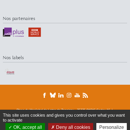
Nos partenaires
Nos labels
Place du Maréchal de Lattre de Tassigny - 75775 PARIS Cedex 16 |
Tél. : 01 44 05 44 05 | Fax : 01 44 05 49 49
This site uses cookies and gives you control over what you want
to activate
© 2016 Université Paris-Dauphine
DRM
ERMES
Finance
M&R
M-Lab
OK, accept all
Deny all cookies
Personalize
MOST
CHAIRES ET CERCLES
CENTER FOR
Axes transversaux