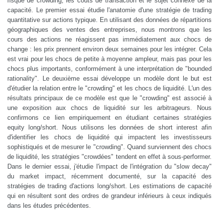
risque de crowding, les coûts de transaction et le sujet connexe de la
capacité. Le premier essai étudie l'anatomie d'une stratégie de trading
quantitative sur actions typique. En utilisant des données de répartitions
géographiques des ventes des entreprises, nous montrons que les
cours des actions ne réagissent pas immédiatement aux chocs de
change : les prix prennent environ deux semaines pour les intégrer. Cela
est vrai pour les chocs de petite à moyenne ampleur, mais pas pour les
chocs plus importants, conformément à une interprétation de "bounded
rationality". Le deuxième essai développe un modèle dont le but est
d'étudier la relation entre le "crowding" et les chocs de liquidité. L'un des
résultats principaux de ce modèle est que le "crowding" est associé à
une exposition aux chocs de liquidité sur les arbitrageurs. Nous
confirmons ce lien empiriquement en étudiant certaines stratégies
equity long/short. Nous utilisons les données de short interest afin
d'identifier les chocs de liquidité qui impactent les investisseurs
sophistiqués et de mesurer le "crowding". Quand surviennent des chocs
de liquidité, les stratégies "crowdées" tendent en effet à sous-performer.
Dans le dernier essai, j'étudie l'impact de l'intégration du "slow decay"
du market impact, récemment documenté, sur la capacité des
stratégies de trading d'actions long/short. Les estimations de capacité
qui en résultent sont des ordres de grandeur inférieurs à ceux indiqués
dans les études précédentes.