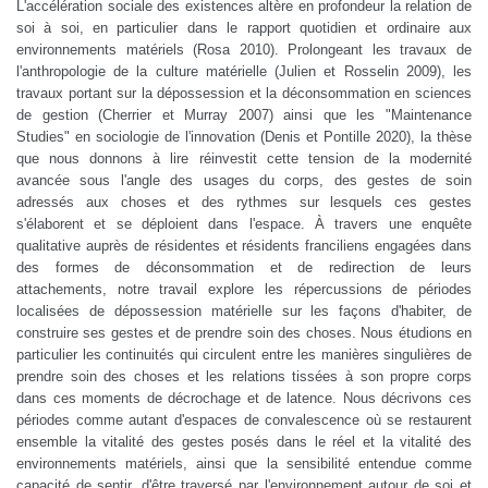
L'accélération sociale des existences altère en profondeur la relation de
soi à soi, en particulier dans le rapport quotidien et ordinaire aux
environnements matériels (Rosa 2010). Prolongeant les travaux de
l'anthropologie de la culture matérielle (Julien et Rosselin 2009), les
travaux portant sur la dépossession et la déconsommation en sciences
de gestion (Cherrier et Murray 2007) ainsi que les "Maintenance
Studies" en sociologie de l'innovation (Denis et Pontille 2020), la thèse
que nous donnons à lire réinvestit cette tension de la modernité
avancée sous l'angle des usages du corps, des gestes de soin
adressés aux choses et des rythmes sur lesquels ces gestes
s'élaborent et se déploient dans l'espace. À travers une enquête
qualitative auprès de résidentes et résidents franciliens engagées dans
des formes de déconsommation et de redirection de leurs
attachements, notre travail explore les répercussions de périodes
localisées de dépossession matérielle sur les façons d'habiter, de
construire ses gestes et de prendre soin des choses. Nous étudions en
particulier les continuités qui circulent entre les manières singulières de
prendre soin des choses et les relations tissées à son propre corps
dans ces moments de décrochage et de latence. Nous décrivons ces
périodes comme autant d'espaces de convalescence où se restaurent
ensemble la vitalité des gestes posés dans le réel et la vitalité des
environnements matériels, ainsi que la sensibilité entendue comme
capacité de sentir, d'être traversé par l'environnement autour de soi et