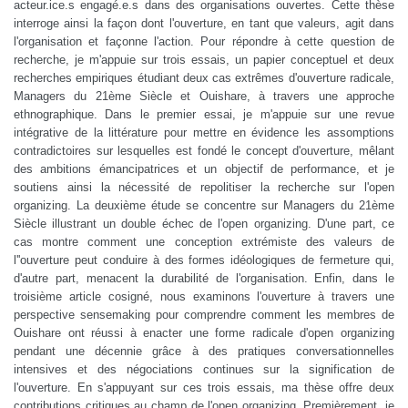
acteur.ice.s engagé.e.s dans des organisations ouvertes. Cette thèse
interroge ainsi la façon dont l'ouverture, en tant que valeurs, agit dans
l'organisation et façonne l'action. Pour répondre à cette question de
recherche, je m'appuie sur trois essais, un papier conceptuel et deux
recherches empiriques étudiant deux cas extrêmes d'ouverture radicale,
Managers du 21ème Siècle et Ouishare, à travers une approche
ethnographique. Dans le premier essai, je m'appuie sur une revue
intégrative de la littérature pour mettre en évidence les assomptions
contradictoires sur lesquelles est fondé le concept d'ouverture, mêlant
des ambitions émancipatrices et un objectif de performance, et je
soutiens ainsi la nécessité de repolitiser la recherche sur l'open
organizing. La deuxième étude se concentre sur Managers du 21ème
Siècle illustrant un double échec de l'open organizing. D'une part, ce
cas montre comment une conception extrémiste des valeurs de
l''ouverture peut conduire à des formes idéologiques de fermeture qui,
d'autre part, menacent la durabilité de l'organisation. Enfin, dans le
troisième article cosigné, nous examinons l'ouverture à travers une
perspective sensemaking pour comprendre comment les membres de
Ouishare ont réussi à enacter une forme radicale d'open organizing
pendant une décennie grâce à des pratiques conversationnelles
intensives et des négociations continues sur la signification de
l'ouverture. En s'appuyant sur ces trois essais, ma thèse offre deux
contributions critiques au champ de l'open organizing. Premièrement, je