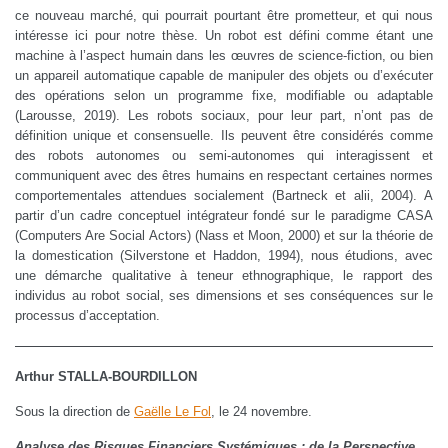
ce nouveau marché, qui pourrait pourtant être prometteur, et qui nous
intéresse ici pour notre thèse. Un robot est défini comme étant une
machine à l’aspect humain dans les œuvres de science-fiction, ou bien
un appareil automatique capable de manipuler des objets ou d’exécuter
des opérations selon un programme fixe, modifiable ou adaptable
(Larousse, 2019). Les robots sociaux, pour leur part, n’ont pas de
définition unique et consensuelle. Ils peuvent être considérés comme
des robots autonomes ou semi-autonomes qui interagissent et
communiquent avec des êtres humains en respectant certaines normes
comportementales attendues socialement (Bartneck et alii, 2004). A
partir d’un cadre conceptuel intégrateur fondé sur le paradigme CASA
(Computers Are Social Actors) (Nass et Moon, 2000) et sur la théorie de
la domestication (Silverstone et Haddon, 1994), nous étudions, avec
une démarche qualitative à teneur ethnographique, le rapport des
individus au robot social, ses dimensions et ses conséquences sur le
processus d’acceptation.
Arthur STALLA-BOURDILLON
Sous la direction de
Gaëlle Le Fol
, le 24 novembre.
Analyse des Risques Financiers Systémiques : de la Perspective