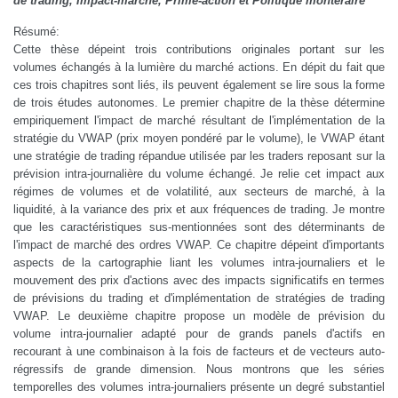
de trading, Impact-marché, Prime-action et Politique montéraire
Résumé:
Cette thèse dépeint trois contributions originales portant sur les
volumes échangés à la lumière du marché actions. En dépit du fait que
ces trois chapitres sont liés, ils peuvent également se lire sous la forme
de trois études autonomes. Le premier chapitre de la thèse détermine
empiriquement l'impact de marché résultant de l'implémentation de la
stratégie du VWAP (prix moyen pondéré par le volume), le VWAP étant
une stratégie de trading répandue utilisée par les traders reposant sur la
prévision intra-journalière du volume échangé. Je relie cet impact aux
régimes de volumes et de volatilité, aux secteurs de marché, à la
liquidité, à la variance des prix et aux fréquences de trading. Je montre
que les caractéristiques sus-mentionnées sont des déterminants de
l'impact de marché des ordres VWAP. Ce chapitre dépeint d'importants
aspects de la cartographie liant les volumes intra-journaliers et le
mouvement des prix d'actions avec des impacts significatifs en termes
de prévisions du trading et d'implémentation de stratégies de trading
VWAP. Le deuxième chapitre propose un modèle de prévision du
volume intra-journalier adapté pour de grands panels d'actifs en
recourant à une combinaison à la fois de facteurs et de vecteurs auto-
régressifs de grande dimension. Nous montrons que les séries
temporelles des volumes intra-journaliers présente un degré substantiel