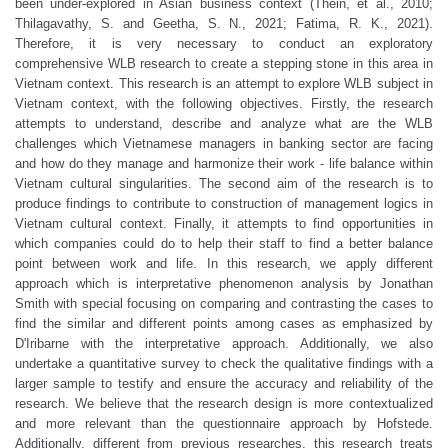
been under-explored in Asian business context (Thein, et al., 2010;
Thilagavathy, S. and Geetha, S. N., 2021; Fatima, R. K., 2021).
Therefore, it is very necessary to conduct an exploratory
comprehensive WLB research to create a stepping stone in this area in
Vietnam context. This research is an attempt to explore WLB subject in
Vietnam context, with the following objectives. Firstly, the research
attempts to understand, describe and analyze what are the WLB
challenges which Vietnamese managers in banking sector are facing
and how do they manage and harmonize their work - life balance within
Vietnam cultural singularities. The second aim of the research is to
produce findings to contribute to construction of management logics in
Vietnam cultural context. Finally, it attempts to find opportunities in
which companies could do to help their staff to find a better balance
point between work and life. In this research, we apply different
approach which is interpretative phenomenon analysis by Jonathan
Smith with special focusing on comparing and contrasting the cases to
find the similar and different points among cases as emphasized by
D'Iribarne with the interpretative approach. Additionally, we also
undertake a quantitative survey to check the qualitative findings with a
larger sample to testify and ensure the accuracy and reliability of the
research. We believe that the research design is more contextualized
and more relevant than the questionnaire approach by Hofstede.
Additionally, different from previous researches, this research treats