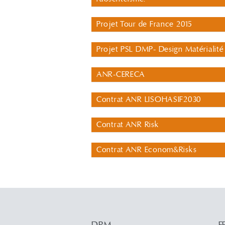
Projet Tour de France 2015
Projet PSL DMP- Design Matérialité 
ANR-CERECA
Contrat ANR LISOHASIF2030
Contrat ANR Risk
Contrat ANR Econom&Risks