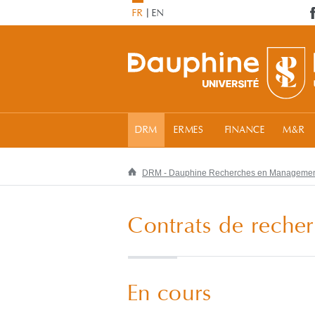
FR
EN
DRM
ERMES
FINANCE
M&R
DRM - Dauphine Recherches en Manageme
Contrats de reche
En cours