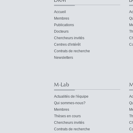
DRM
E
Accueil
Ac
Membres
Qu
Publications
M
Docteurs
Th
Chercheurs invités
Ch
Centres d'intérêt
Co
Contrats de recherche
Newsletters
M-Lab
M
Actualités de l'équipe
Ac
Qui sommes-nous?
Qu
Membres
M
Thèses en cours
Th
Chercheurs invités
Ch
Contrats de recherche
Co