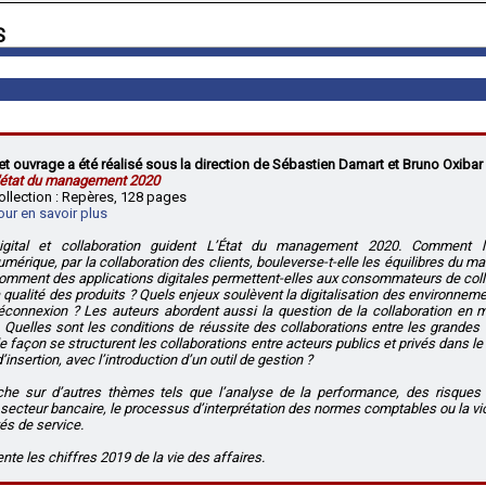
S
et ouvrage a été réalisé sous la direction de Sébastien Damart et Bruno Oxibar
'état du management 2020
ollection : Repères, 128 pages
our en savoir plus
igital et collaboration guident L’État du management 2020. Comment l
umérique, par la collaboration des clients, bouleverse-t-elle les équilibres du ma
omment des applications digitales permettent-elles aux consommateurs de colla
a qualité des produits ? Quels enjeux soulèvent la digitalisation des environnemen
éconnexion ? Les auteurs abordent aussi la question de la collaboration e
. Quelles sont les conditions de réussite des collaborations entre les grandes 
le façon se structurent les collaborations entre acteurs publics et privés dans le
insertion, avec l’introduction d’un outil de gestion ?
he sur d’autres thèmes tels que l’analyse de la performance, des risques 
 secteur bancaire, le processus d’interprétation des normes comptables ou la vi
és de service.
ente les chiffres 2019 de la vie des affaires.