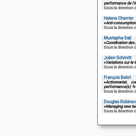
performance de l’i
Sous la direction 
Helene Cherrier
«
Anti-consumption 
Sous la direction 
Mustapha Sali
«
Coordination des 
Sous la direction 
Julien Schmitt
«
Variations sur l
Sous la direction 
François Belot
«
Actionnariat, co
performance(s) ?
»
Sous la direction 
Douglas Robinso
«
Managing new tec
Sous la direction 