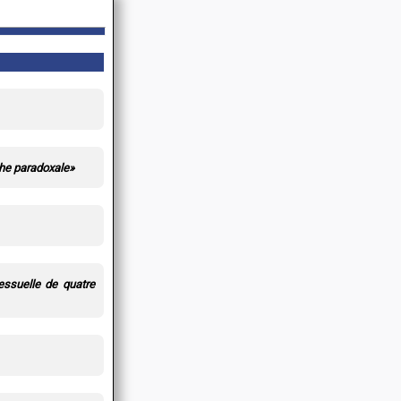
che paradoxale»
essuelle de quatre