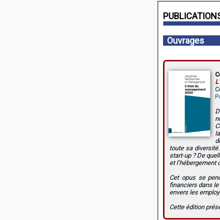
PUBLICATION
Ouvrages
C
L
C
P
D
n
C
l
d
toute sa diversité
start-up ? De quel
et l’hébergement d’
Cet opus se penc
financiers dans le
envers les employ
Cette édition prés