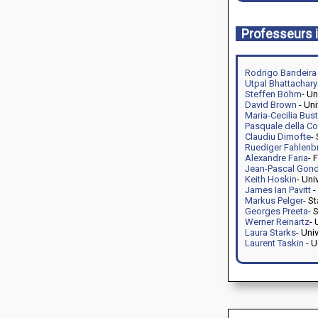
Professeurs i
Rodrigo Bandeira
Utpal Bhattachary
Steffen Böhm
- Un
David Brown
- Uni
Maria-Cecilia Bu
Pasquale della Co
Claudiu Dimofte
-
Ruediger Fahlenb
Alexandre Faria
- 
Jean-Pascal Gon
Keith Hoskin
- Uni
James Ian Pavitt
-
Markus Pelger
- S
Georges Preeta
- 
Werner Reinartz
- 
Laura Starks
- Uni
Laurent Taskin
- 