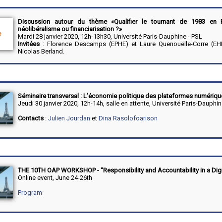
Discussion autour du thème «Qualifier le tournant de 1983 en F
néolibéralisme ou financiarisation ?»
Mardi 28 janvier 2020, 12h-13h30, Université Paris-Dauphine - PSL
Invitées
: Florence Descamps (EPHE) et Laure Quenouëlle-Corre (EHE
Nicolas Berland.
Séminaire transversal : L’économie politique des plateformes numériq
Jeudi 30 janvier 2020, 12h-14h, salle en attente, Université Paris-Dauphin
Contacts
:
Julien Jourdan
et
Dina Rasolofoarison
THE 10TH OAP WORKSHOP - “Responsibility and Accountability in a Digi
Online event, June 24-26th
Program