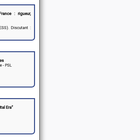
rance : rigueur,
SS). Discutant :
ues
e - PSL
tal Era”