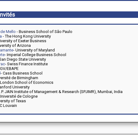
nvités
 de Mello
- Business School of São Paulo
a
- The Hong Kong University
iversity of Exeter Business
versity of Arizona
stamante
- University of Maryland
rte
- Imperial College Business School
 San Diego State University
rac
- Swiss Finance Institute
FGV/EBAPE
d
- Cass Business School
versité de Birmingham
 London School of Economics
tanford University
S.P. JAIN Institute of Management & Research (SPJIMR), Mumbai, India
Université de Cologne
versity of Texas
UC Louvain